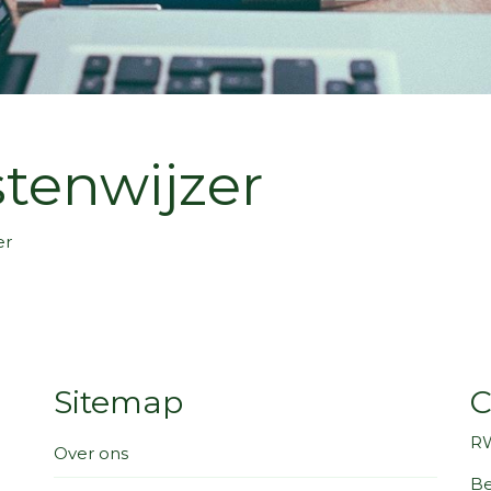
tenwijzer
er
Sitemap
C
RW
Over ons
Be